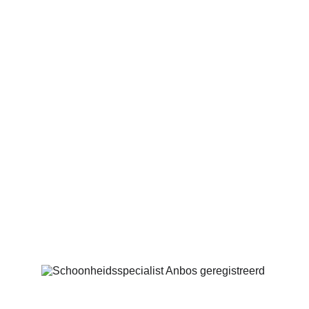
Cocoon Skincare
Marinus Spronklaan 63
4205 CG Gorinchem
06-42630768
info@saloncocoon.nl
Geregistreerd bij: