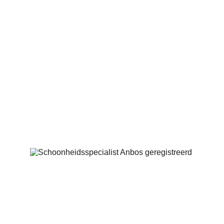
Marinus Spronklaan 63
4205 CG Gorinchem
06-42630768
info@saloncocoon.nl
Geregistreerd bij: