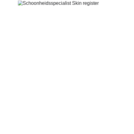
Behandelingen
Schoonheidsspecialist
Bindweefselmassage