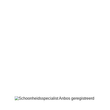
Cocoon Skincare
Marinus Spronklaan 63
4205 CG Gorinchem
06-42630768
info@saloncocoon.nl
Geregistreerd bij: