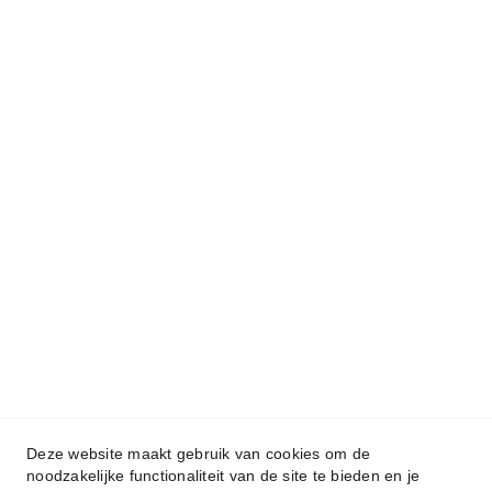
Behandelingen
Schoonheidsspecialist
Bindweefselmassage
Kobido Massage
Shiatsu Massage
Anti-Cellulite
Deze website maakt gebruik van cookies om de
Acne behandeling
noodzakelijke functionaliteit van de site te bieden en je