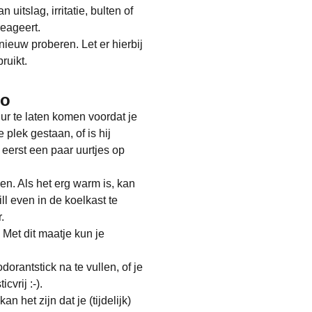
uitslag, irritatie, bulten of
reageert.
pnieuw proberen. Let er hierbij
ruikt.
eo
ur te laten komen voordat je
 plek gestaan, of is hij
 eerst een paar uurtjes op
en. Als het erg warm is, kan
ll even in de koelkast te
.
 Met dit maatje kun je
dorantstick na te vullen, of je
cvrij :-).
 het zijn dat je (tijdelijk)