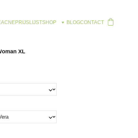
E
ACNE
PRIJSLIJST
SHOP
BLOG
CONTACT
 Woman XL