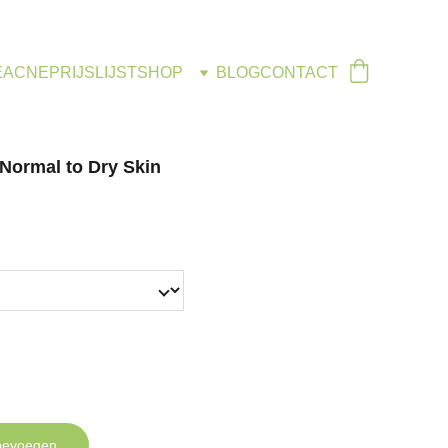
E
ACNE
PRIJSLIJST
SHOP
BLOG
CONTACT
Normal to Dry Skin
oevoegen