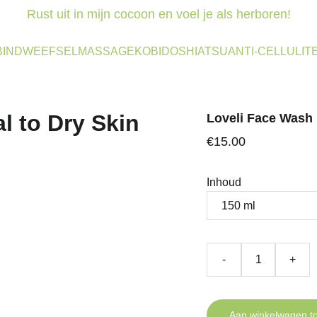
Rust uit in mijn cocoon en voel je als herboren!
BINDWEEFSELMASSAGE
KOBIDO
SHIATSU
ANTI-CELLULIT
Loveli Face Wash 
€15.00
Inhoud
-
+
Aan winkelwagen t