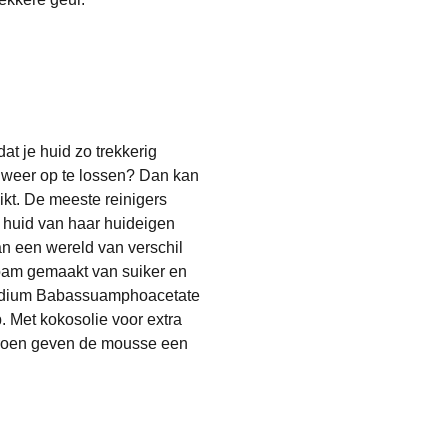
at je huid zo trekkerig
 weer op te lossen? Dan kan
uikt. De meeste reinigers
je huid van haar huideigen
an een wereld van verschil
foam gemaakt van suiker en
Sodium Babassuamphoacetate
p. Met kokosolie voor extra
itroen geven de mousse een