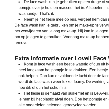
De face wash kun je gebruiken op een droge of v
pompje over je huid en masseer het in. Afspoelen me
washandje. That’s it.
Neem je het flesje mee op reis, vergeet hem dan ni
De face wash kan je gebruiken om je make-up te verwij
het verwijderen van je oog make-up. Hij kan in je ogen 
om op je ogen te gebruiken. Voor oog make-up hebben
remover.
Extra informatie over Loveli Fac
Komt je face wash een beetje waterig of dun uit 
heel langzaam het pompje in te drukken. Een beetje
ook helpen. Dan kan er voldoende lucht door de f
wordt de face wash weer lekker foamy. De werking va
hoe dik of dun het schuim is.
Het flesje is gemaakt van suikerriet en is BPA-vrij.
je hem bij het plastic afval doen. Doe het pompje en
alle onderdelen helemaal gerecycled worden.