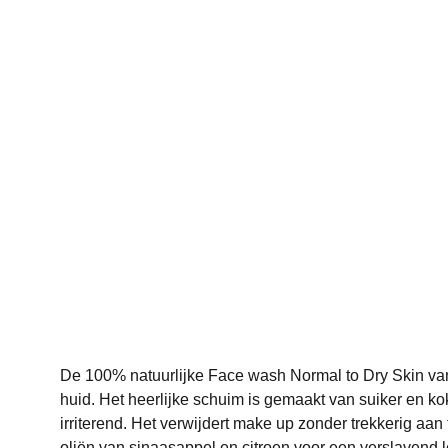
De 100% natuurlijke Face wash Normal to Dry Skin van 
huid. Het heerlijke schuim is gemaakt van suiker en kok
irriterend. Het verwijdert make up zonder trekkerig aan
oliën van sinaasappel en citroen voor een verslavend l