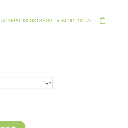
E
ACNE
PRIJSLIJST
SHOP
BLOG
CONTACT
oevoegen