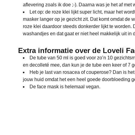
aflevering zoals ik doe ;-). Daarna was je het af me
Let op: de roze klei lijkt super licht, maar het wo
masker langer op je gezicht zit. Dat komt omdat de wit
roze klei daardoor steeds donkerder lijkt te worden. D
washandjes en dat gaat er niet heel makkelijk uit in 
Extra informatie over de Loveli F
De tube van 50 ml is goed voor zo’n 10 gezichts
en decolleté mee, dan kun je de tube een keer of 7 g
Heb je last van rosacea of couperose? Dan is het
jouw huid omdat het een heel goede doorbloeding ge
De face mask is helemaal vegan.
Cocoon Skincare
Marinus Spronklaan 63