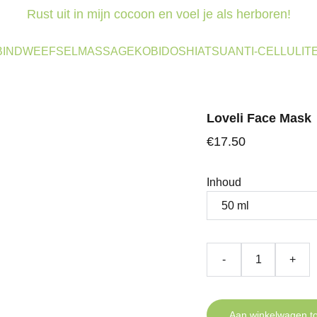
Rust uit in mijn cocoon en voel je als herboren!
BINDWEEFSELMASSAGE
KOBIDO
SHIATSU
ANTI-CELLULIT
Loveli Face Mask
€17.50
Inhoud
-
+
Aan winkelwagen t