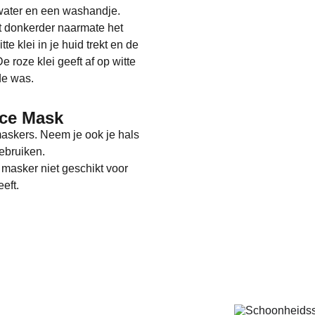
t water en een washandje.
rdt donkerder naarmate het
te klei in je huid trekt en de
e roze klei geeft af op witte
de was.
ace Mask
maskers. Neem je ook je hals
ebruiken.
 masker niet geschikt voor
eft.
Behandelingen
Geregistreerd
Schoonheidsspecialist