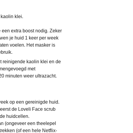
kaolin klei.
oe een extra boost nodig. Zeker
rwen je huid 1 keer per week
laten voelen. Het masker is
bruik.
t reinigende kaolin klei en de
samengevoegd met
20 minuten weer ultrazacht.
week op een gereinigde huid.
eerst de Loveli Face scrub
ode huidcellen.
an (ongeveer een theelepel
rekken (of een hele Netflix-