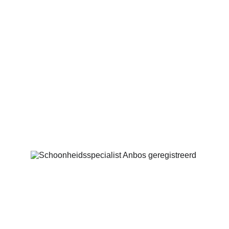
Marinus Spronklaan 63
4205 CG Gorinchem
06-42630768
info@saloncocoon.nl
Geregistreerd bij: