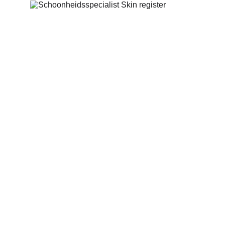
Behandelingen
Schoonheidsspecialist
Bindweefselmassage