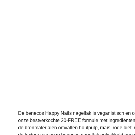
De benecos Happy Nails nagellak is veganistisch en 
onze bestverkochte 20-FREE formule met ingrediënten 
de bronmaterialen omvatten houtpulp, maïs, rode biet, r
de textuur van onze benecos nagellak ontwikkeld om 