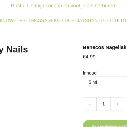
Rust uit in mijn cocoon en voel je als herboren!
BINDWEEFSELMASSAGE
KOBIDO
SHIATSU
ANTI-CELLULIT
Benecos Nagellak
€4.99
Inhoud
-
+
Aan winkelwagen t