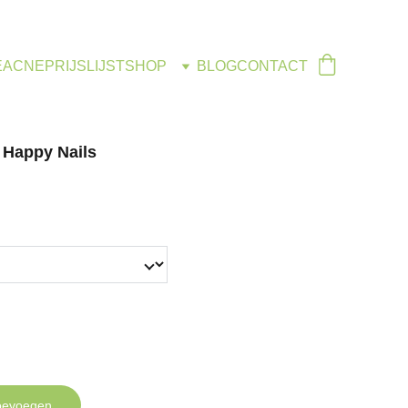
E
ACNE
PRIJSLIJST
SHOP
BLOG
CONTACT
 Happy Nails
oevoegen